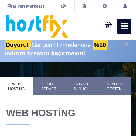
Kurumsal Veri Merkezi Hizmetleri
Sepet
Müşteri
Girişi
Duyuru!
Sunucu Hizmetlerinde
%10
indirim fırsatını kaçırmayın!
Alan Adı
Hosting
WEB
CLOUD
FİZİKSEL
SUNUCU
HOSTING
SERVER
SUNUCU
DESTEK
Sunucu
WEB HOSTİNG
Veri Merkezi