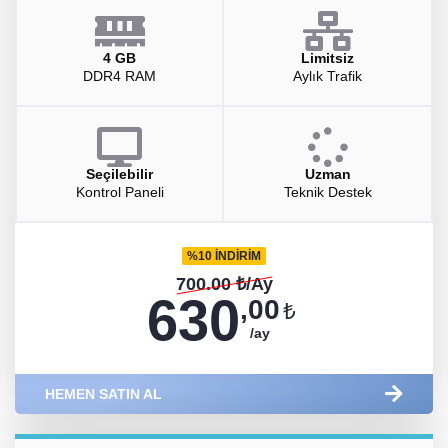
4 GB
Limitsiz
DDR4 RAM
Aylık Trafik
Seçilebilir
Uzman
Kontrol Paneli
Teknik Destek
%10 İNDİRİM
700.00 ₺/Ay
630
,00
₺
/ay
HEMEN SATIN AL