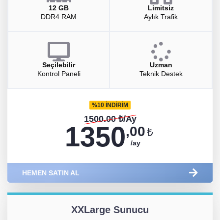
12 GB
Limitsiz
DDR4 RAM
Aylık Trafik
Seçilebilir
Uzman
Kontrol Paneli
Teknik Destek
%10 İNDİRİM
1500.00 ₺/Ay
1350
,00
₺
/ay
HEMEN SATIN AL
XXLarge Sunucu