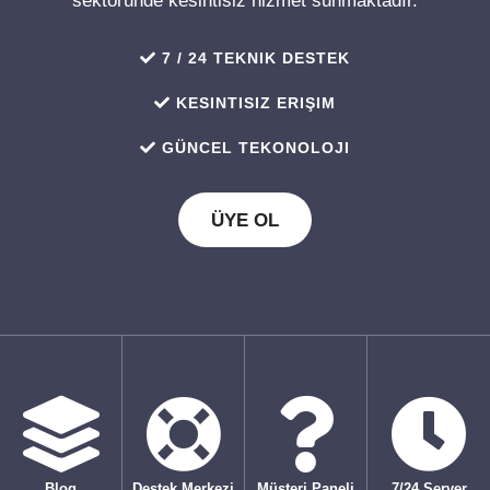
sektöründe kesintisiz hizmet sunmaktadır.
7 / 24 TEKNIK DESTEK
KESINTISIZ ERIŞIM
GÜNCEL TEKONOLOJI
ÜYE OL
Blog
Destek Merkezi
Müşteri Paneli
7/24 Server