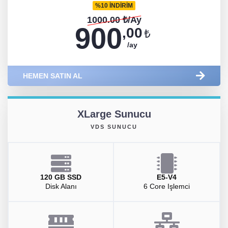
%10 İNDİRİM
1000.00 ₺/Ay
900
,00
₺
/ay
HEMEN SATIN AL
XLarge Sunucu
VDS SUNUCU
120 GB SSD
E5-V4
Disk Alanı
6 Core Işlemci