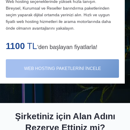
Web hosting seçeneklerinde yüksek hızla tanışın.
Bireysel, Kurumsal ve Reseller barındırma paketlerinden
SSL Sertifikası
seçim yaparak dijital ortamda yerinizi alın. Hızlı ve uygun
Önceki
Sonr
fiyatlı web hosting hizmetleri ile arama motorlarında daha
önde olmanın avantajlarını yakalayın.
Kurumsal
1100
TL
’den başlayan fiyatlarla!
WEB HOSTING PAKETLERİNİ İNCELE
Şirketiniz için Alan Adını
Rezerve Ettiniz mi?