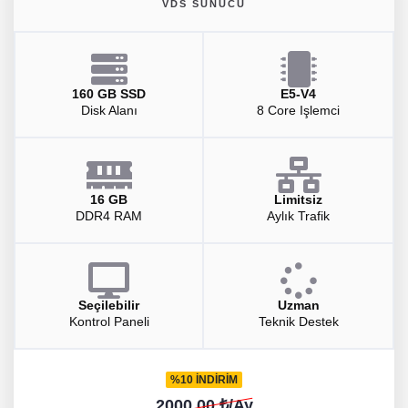
VDS SUNUCU
160 GB SSD
E5-V4
Disk Alanı
8 Core Işlemci
16 GB
Limitsiz
DDR4 RAM
Aylık Trafik
Seçilebilir
Uzman
Kontrol Paneli
Teknik Destek
%10 İNDİRİM
2000.00 ₺/Ay